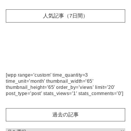
り
人気記事（7日間）
[wpp range=’custom’ time_quantity=3
time_unit=’month’ thumbnail_width=’65’
thumbnail_height=’65’ order_by=’views’ limit=’20’
post_type=’post’ stats_views=’1′ stats_comments=’0′]
過去の記事