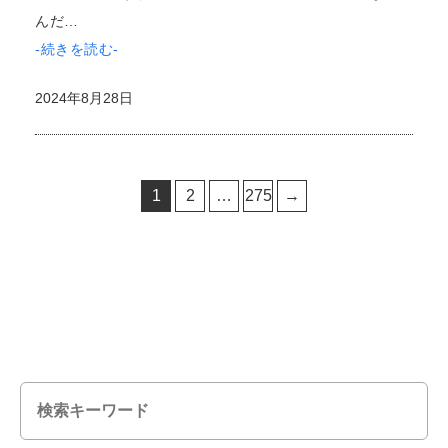
んだ…
-続きを読む-
2024年8月28日
Page
Page
Page
投
1
2
…
275
→
稿
の
ペ
ー
ジ
送