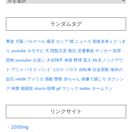
過
去
の
ランダムタグ
記
事
事故
大阪
パルクール
爆笑
ロシア
猫
ニュース
朝倉未来
x
どっき
り
youtube
ホモサピ
犬
閲覧注意
救出
交通事故
サッカー
犯罪
恐怖
youtuber
お笑い
大谷翔平
奇跡
野球
黒人
MLB
ノックアウ
ト
アニメ
バイク
バンド
コロナ
バスケ
自転車
社会実験
海外の
反応
reddit
アメリカ
感動
警察
赤ちゃん
画像で感じろ
ボクシン
グ
神業
格闘技
shorts
喧嘩
gif
マジック
twitter
ホームラン
リンクサイト
・1000mg