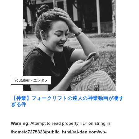
中国を襲った台風メイサークで竜巻や洪水被害が広が
る！！
海外「全部日本の真似だったのか…」 日本の普通のテレビ
番組が...
【悲報】「蕎麦」とかいう自炊最強のメシｗｗｗｗｗｗｗ
ｗ
【緊急】肛門にスティックのり入れたけど出てこない
の！！
Powered by livedoor 相互RSS
Youtuber・エンタメ
【神業】フォークリフトの達人の神業動画が凄す
ぎる件
Warning
: Attempt to read property "ID" on string in
/home/c7275323/public_html/rai-den.com/wp-