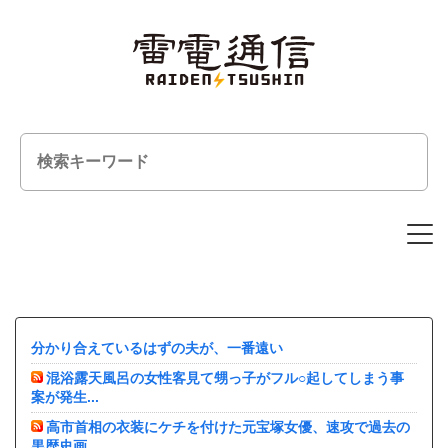
Skip
to
content
分かり合えているはずの夫が、一番遠い
混浴露天風呂の女性客見て甥っ子がフル○起してしまう事
案が発生...
高市首相の衣装にケチを付けた元宝塚女優、速攻で過去の
黒歴史画...